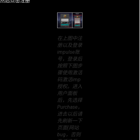
然后点击注册
在上图中注
册以及登录
impulse账
号，登录后
按照下图步
骤使用激活
码激活imp
授权。进入
用户面板
后，先选择
Purchase，
进去以后请
先刷新一下
页面(网站
bug，否则