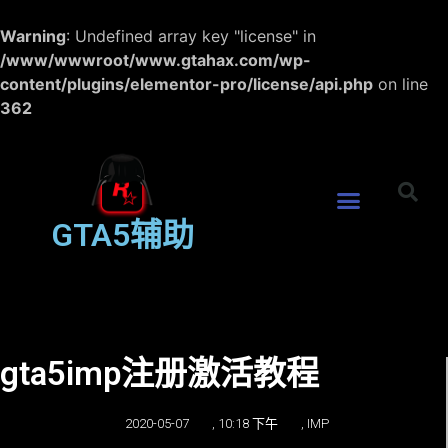
Warning
: Undefined array key "license" in
/www/wwwroot/www.gtahax.com/wp-
content/plugins/elementor-pro/license/api.php
on line
362
GTA5辅助
gta5imp注册激活教程
2020-05-07
,
10:18 下午
,
IMP