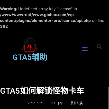
Warning
: Undefined array key "license" in
/www/wwwroot/www.gtahax.com/wp-
content/plugins/elementor-pro/license/api.php
on line
362
GTA5辅助
GTA5如何解锁怪物卡车
2022-02-26
,
2:00 下午
,
最新公告