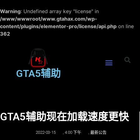
Warning
: Undefined array key "license" in
/www/wwwroot/www.gtahax.com/wp-
content/plugins/elementor-pro/license/api.php
on line
362
GTA5辅助
GTA5辅助现在加载速度更快
2022-03-15
,
4:00 下午
,
最新公告