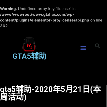
Warning
: Undefined array key "license" in
/www/wwwroot/www.gtahax.com/wp-
content/plugins/elementor-pro/license/api.php
on line
362
GTA5辅助
gta5辅助-2020年5月21日(本
周活动)