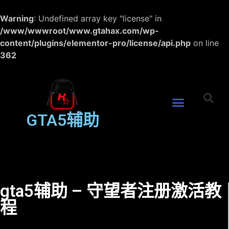
Warning
: Undefined array key "license" in
/www/wwwroot/www.gtahax.com/wp-
content/plugins/elementor-pro/license/api.php
on line
362
GTA5辅助
gta5辅助 – 守望者注册激活教
程