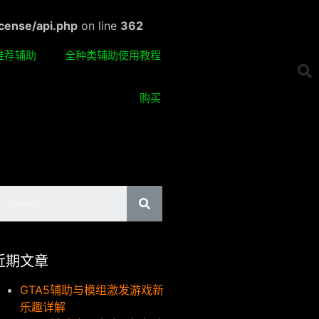
cense/api.php
on line
362
推荐辅助
全种类辅助使用教程
购买
近期文章
GTA5辅助与模组激发游戏新
乐趣详解