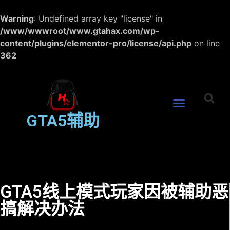
Warning
: Undefined array key "license" in
/www/wwwroot/www.gtahax.com/wp-
content/plugins/elementor-pro/license/api.php
on line
362
GTA5辅助
GTA5线上模式玩家因被辅助恶
搞解决办法