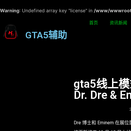
Warning
: Undefined array key "license" in
/www/wwwroot/w
首页
资讯新闻
GTA5辅助
gta5线
Dr. Dre &
Dre 博士和 Eminem 在展位