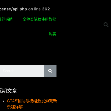
cense/api.php
on line
362
推荐辅助
全种类辅助使用教程
购买
近期文章
GTA5辅助与模组激发游戏新
乐趣详解