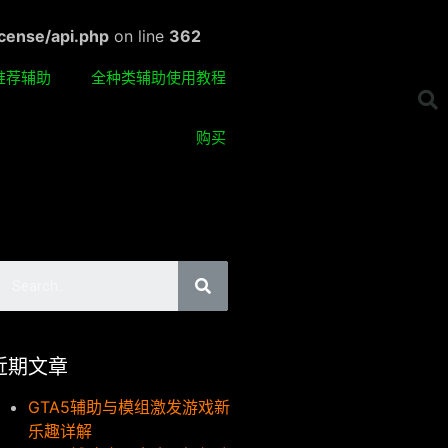
cense/api.php
on line
362
推荐辅助
全种类辅助使用教程
购买
近期文章
GTA5辅助与模组激发游戏新
乐趣详解