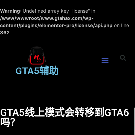
Warning
: Undefined array key "license" in
/www/wwwroot/www.gtahax.com/wp-
content/plugins/elementor-pro/license/api.php
on line
362
GTA5辅助
GTA5线上模式会转移到GTA6
吗？