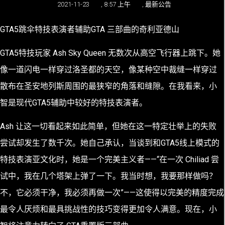
2021-11-23
,
8:57 上午
,
最新公告
GTA5跳伞特技表演者辅助GTA 三部曲的奇利亚德山
GTA5特技玩家 Ash Sky Queen 无数次从高空飞行器上跳下。她
像一道闪电一样穿过洛圣都的天空，像某种空中裁缝一样穿过
散布在圣安地列斯周围的最狭窄的角落和缝隙。在我看来，小
智是现代GTA5辅助中较好的特技表演者。
Ash 让这一切看起来如此简单，但她在这一特定壮举上的失败
尝试却发生了数千次。她自己承认，当谈到和GTA5线上模式的
特技表演亚文化时，她是一个完美主义者——“在一次 Chiliad 尝
试中，我在几个塔架上弹了一下。我当时想，我要那样做吗？
不，它必须干净，我必须再做一次”——这使得以完美的精度完成
最令人厌烦和最具挑战性的技巧变得更加令人满意。现在，小