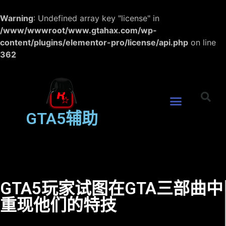
Warning
: Undefined array key "license" in
/www/wwwroot/www.gtahax.com/wp-
content/plugins/elementor-pro/license/api.php
on line
362
GTA5辅助
GTA5玩家试图在GTA三部曲中
重现他们的特技