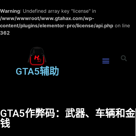
Warning
: Undefined array key "license" in
/www/wwwroot/www.gtahax.com/wp-
content/plugins/elementor-pro/license/api.php
on line
362
GTA5辅助
GTA5作弊码：武器、车辆和金
钱