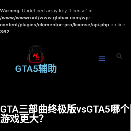
Warning
: Undefined array key "license" in
/www/wwwroot/www.gtahax.com/wp-
content/plugins/elementor-pro/license/api.php
on line
362
GTA5辅助
GTA三部曲终极版vsGTA5哪个
游戏更大？