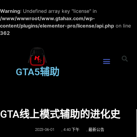
Warning
: Undefined array key "license" in
/www/wwwroot/www.gtahax.com/wp-
content/plugins/elementor-pro/license/api.php
on line
362
GTA5辅助
GTA线上模式辅助的进化史
2023-06-01
,
4:40 下午
,
最新公告