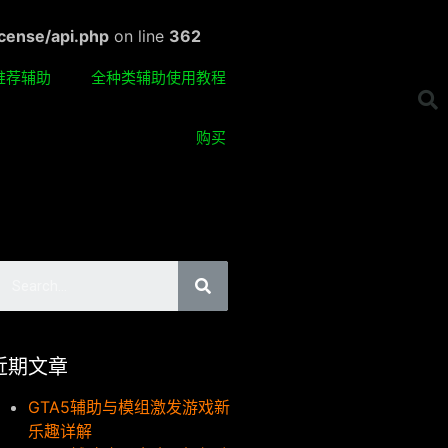
cense/api.php
on line
362
推荐辅助
全种类辅助使用教程
购买
近期文章
GTA5辅助与模组激发游戏新
乐趣详解