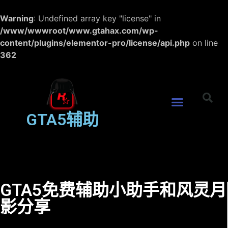
Warning
: Undefined array key "license" in
/www/wwwroot/www.gtahax.com/wp-
content/plugins/elementor-pro/license/api.php
on line
362
GTA5辅助
GTA5免费辅助小助手和风灵月
影分享