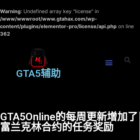
Warning
: Undefined array key "license" in
/www/wwwroot/www.gtahax.com/wp-
content/plugins/elementor-pro/license/api.php
on line
362
GTA5辅助
GTA5Online的每周更新增加了
富兰克林合约的任务奖励