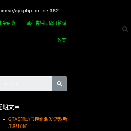
cense/api.php
on line
362
推荐辅助
全种类辅助使用教程
购买
近期文章
GTA5辅助与模组激发游戏新
乐趣详解