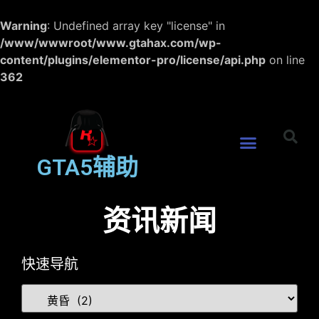
Warning
: Undefined array key "license" in
/www/wwwroot/www.gtahax.com/wp-
content/plugins/elementor-pro/license/api.php
on line
362
GTA5辅助
资讯新闻
快速导航