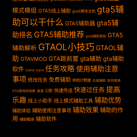
gta5辅
模式模组
GTA5线上辅助
gta5脚本主机
助可以干什么
gta5辅
GTA5辅助器
GTA5辅助推荐
助排名
GTA5
gta5辅助更新
GTAOL小技巧
GTAOL辅
辅助解析
助
GTA跳前置
gta辅助
gta辅助
GTAVMOD
任务攻略
使用辅助注意
软件
stand
xipro
事项
免费辅助
修改任务
刷统计数据
北域辅助
如何提高
提高
快速过任务
快速传送
幻影
GTA游戏的帧数
屎蛋
乐趣
辅助优势
线上小助手
线上模式辅助工具
辅助效果
辅助的作
辅助使用注意事项
辅助体验
用
辅助软件
辅助瞄准