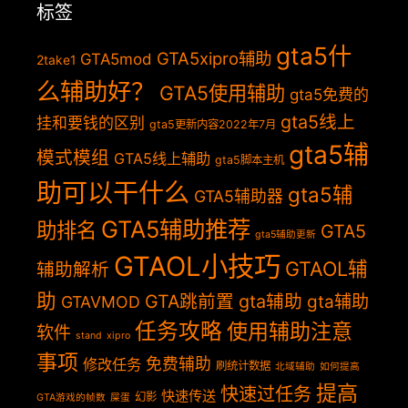
标签
gta5什
GTA5xipro辅助
GTA5mod
2take1
么辅助好？
GTA5使用辅助
gta5免费的
gta5线上
挂和要钱的区别
gta5更新内容2022年7月
gta5辅
模式模组
GTA5线上辅助
gta5脚本主机
助可以干什么
gta5辅
GTA5辅助器
GTA5辅助推荐
助排名
GTA5
gta5辅助更新
GTAOL小技巧
GTAOL辅
辅助解析
助
GTA跳前置
gta辅助
gta辅助
GTAVMOD
任务攻略
使用辅助注意
软件
stand
xipro
事项
免费辅助
修改任务
刷统计数据
北域辅助
如何提高
提高
快速过任务
快速传送
幻影
GTA游戏的帧数
屎蛋