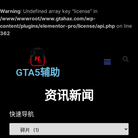
Warning
: Undefined array key "license" in
/www/wwwroot/www.gtahax.com/wp-
content/plugins/elementor-pro/license/api.php
on line
362
GTA5辅助
资讯新闻
快速导航