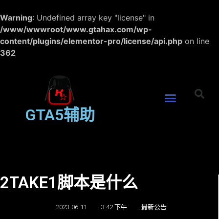
Warning
: Undefined array key "license" in
/www/wwwroot/www.gtahax.com/wp-
content/plugins/elementor-pro/license/api.php
on line
362
GTA5辅助
2TAKE1脚本是什么
2023-06-11
,
3:42 下午
,
最新公告