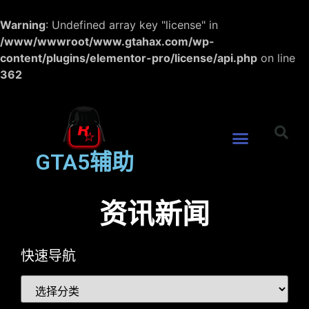
Warning
: Undefined array key "license" in
/www/wwwroot/www.gtahax.com/wp-
content/plugins/elementor-pro/license/api.php
on line
362
GTA5辅助
资讯新闻
快速导航