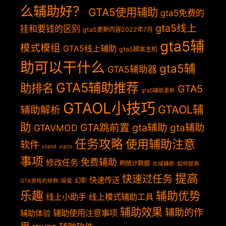
么辅助好？
GTA5使用辅助
gta5免费的
gta5线上
挂和要钱的区别
gta5更新内容2022年7月
gta5辅
模式模组
GTA5线上辅助
gta5脚本主机
助可以干什么
gta5辅
GTA5辅助器
GTA5辅助推荐
助排名
GTA5
gta5辅助更新
GTAOL小技巧
GTAOL辅
辅助解析
助
GTA跳前置
gta辅助
gta辅助
GTAVMOD
任务攻略
使用辅助注意
软件
stand
xipro
事项
免费辅助
修改任务
刷统计数据
北域辅助
如何提高
提高
快速过任务
快速传送
幻影
GTA游戏的帧数
屎蛋
乐趣
辅助优势
线上小助手
线上模式辅助工具
辅助效果
辅助的作
辅助使用注意事项
辅助体验