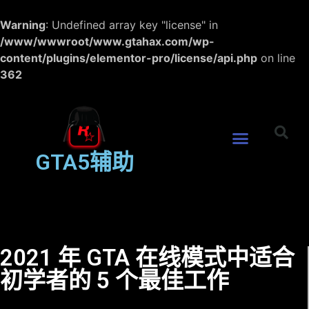
Warning
: Undefined array key "license" in
/www/wwwroot/www.gtahax.com/wp-
content/plugins/elementor-pro/license/api.php
on line
362
GTA5辅助
2021 年 GTA 在线模式中适合
初学者的 5 个最佳工作