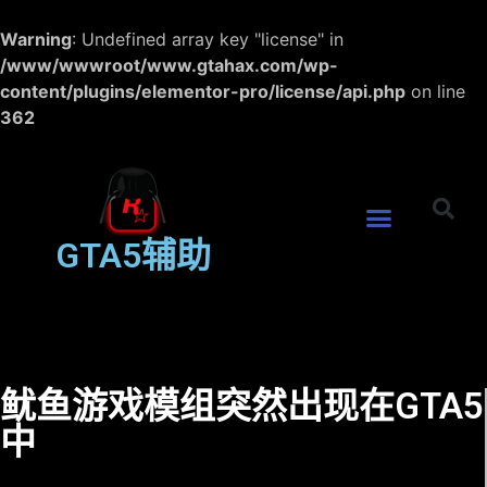
Warning
: Undefined array key "license" in
/www/wwwroot/www.gtahax.com/wp-
content/plugins/elementor-pro/license/api.php
on line
362
GTA5辅助
鱿鱼游戏模组突然出现在GTA5
中