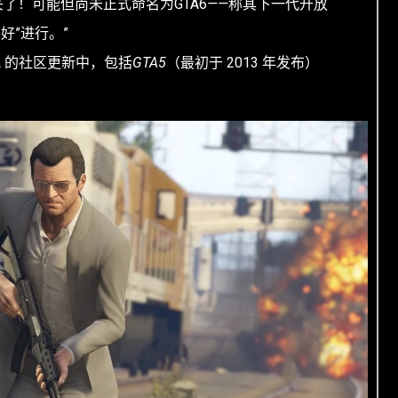
了！可能但尚未正式命名为GTA6
——
称其下一代开放
好”进行。”
TA 的社区更新中，包括
GTA5
（最初于 2013 年发布）
。