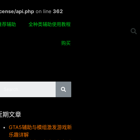
cense/api.php
on line
362
推荐辅助
全种类辅助使用教程
购买
近期文章
GTA5辅助与模组激发游戏新
乐趣详解