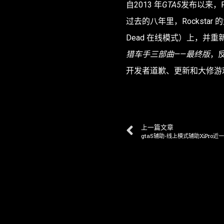
自2013 年
GTA5
发布以来，R
过去的八年里，Rockstar
Dead 在线模式）上，并重
猎车手三部曲——最终版
，
开发者
道歉、更新和大修
游
上一篇文章
gta5辅助-线上模式辅助XiPro