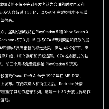
戏细节将不得不等到开发者认为合适的时候再公布。
玩家人数超过 1.55 亿，以及
GTA 在线
模式中不断增
期望很高。
该游戏将在PlayStation 5 和 Xbox Series X
kstar 将于
3 月 15 日将
GTA 5
带到索尼和微软的最
A5辅助将具有更新的视觉效果：高达 4K 分辨率、高
距离升级、HDR 选项和光线追踪。
GTA 在线
模式的独
，前三个月将免费提供给 PlayStation 5 玩家。
一款游戏
Grand Theft Auto
于 1997 年在 MS-DOS、
ows PC 上发布。在两次进入和衍生之后，Rockstar 凭借
 3
重塑了其动作犯罪系列，这是一个 3D 开放世界动作
险游戏。