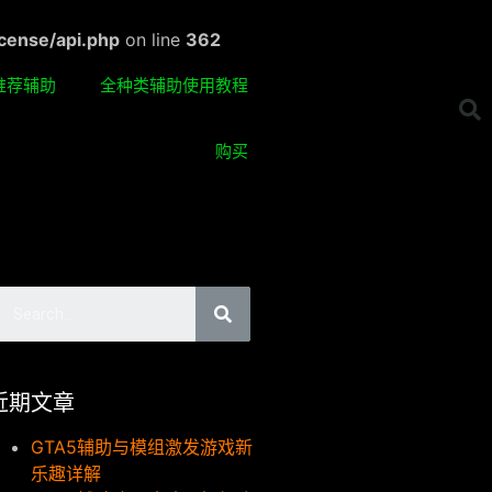
cense/api.php
on line
362
推荐辅助
全种类辅助使用教程
购买
近期文章
GTA5辅助与模组激发游戏新
乐趣详解