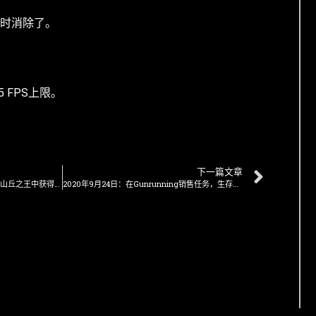
暂时消除了。
。
65 FPS上限。
下一篇文章
2020年9月17日：在加班隆隆声和山丘之王中获得三重奖励，在走私者的空运货物销售中获得三重奖励，等等
2020年9月24日：在Gunrunning销售任务，生存系列等游戏中获得双重奖励