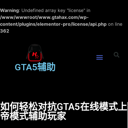
Warning
: Undefined array key "license" in
/www/wwwroot/www.gtahax.com/wp-
content/plugins/elementor-pro/license/api.php
on line
362
GTA5辅助
如何轻松对抗GTA5在线模式上
帝模式辅助玩家