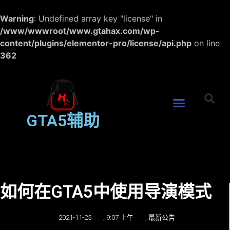
Warning
: Undefined array key "license" in
/www/wwwroot/www.gtahax.com/wp-
content/plugins/elementor-pro/license/api.php
on line
362
GTA5辅助
如何在GTA5中使用导演模式
2021-11-25
,
9:07 上午
,
最新公告