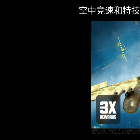
空中竞速和特技
把它带到街上或把它