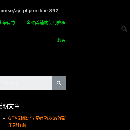
cense/api.php
on line
362
推荐辅助
全种类辅助使用教程
购买
近期文章
GTA5辅助与模组激发游戏新
乐趣详解