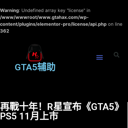
Warning
: Undefined array key "license" in
/www/wwwroot/www.gtahax.com/wp-
content/plugins/elementor-pro/license/api.php
on line
362
GTA5辅助
再戰十年！R星宣布《GTA5》
PS5 11月上市