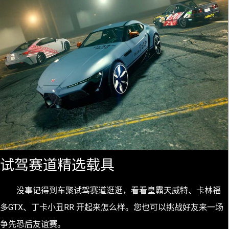
试驾赛道精选载具
没事记得到车聚试驾赛道逛逛，看看皇霸天威特、卡林福
多GTX、丁卡小丑RR 开起来怎么样。您也可以挑战好友来一场
争先恐后友谊赛。