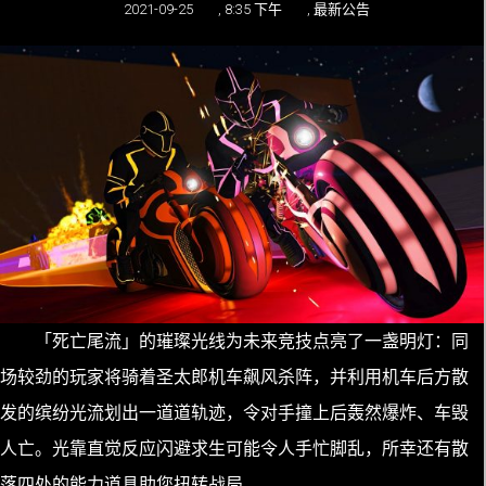
2021-09-25
,
8:35 下午
,
最新公告
「死亡尾流」的璀璨光线为未来竞技点亮了一盏明灯：同
场较劲的玩家将骑着圣太郎机车飙风杀阵，并利用机车后方散
发的缤纷光流划出一道道轨迹，令对手撞上后轰然爆炸、车毁
人亡。光靠直觉反应闪避求生可能令人手忙脚乱，所幸还有散
落四处的能力道具助您扭转战局。