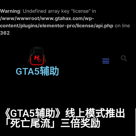
Warning
: Undefined array key "license" in
/www/wwwroot/www.gtahax.com/wp-
content/plugins/elementor-pro/license/api.php
on line
362
GTA5辅助
《GTA5辅助》线上模式推出
「死亡尾流」三倍奖励