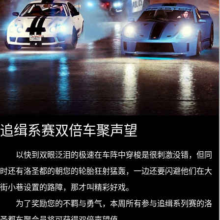
追缉系赛双倍车聚声望
以快到双眼泛泪的极速在车阵中穿梭是很刺激没错，但同
时还有洛圣都的朝您的轮胎狂射猛轰，一边还要闪避他们在大
街小巷设置的路障，那才叫精彩好戏。
为了奖励您的不羁与勇气，本周所有参与追缉系列赛的洛
圣都车聚会员将可获得双倍声望值。